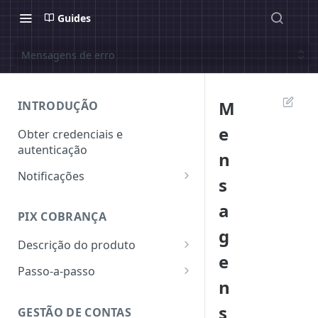
Guides
Mensagens de erro
M
INTRODUÇÃO
e
Obter credenciais e
autenticação
n
Notificações
s
Assinatura de Notificação
a
PIX COBRANÇA
g
Descrição do produto
e
QR Code Dinâmico
Passo-a-passo
n
Chaves
Emitir uma cobrança - QR
Code
s
GESTÃO DE CONTAS
Wallets