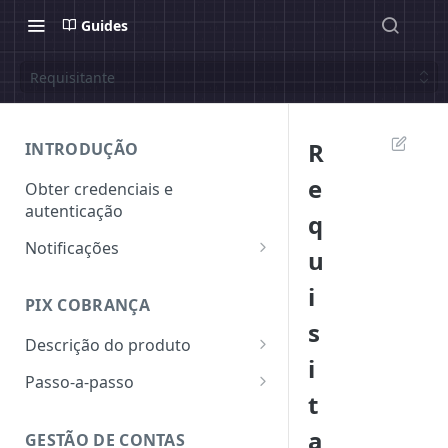
Guides
Requisitante
R
INTRODUÇÃO
e
Obter credenciais e
autenticação
q
Notificações
u
Assinatura de Notificação
i
PIX COBRANÇA
s
Descrição do produto
i
QR Code Dinâmico
Passo-a-passo
t
Chaves
Emitir uma cobrança - QR
Code
a
GESTÃO DE CONTAS
Wallets