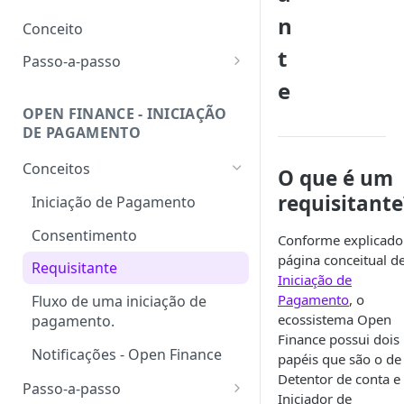
Consultar uma cobrança - QR
n
Conceito
DICT
Code
t
Passo-a-passo
Consultar chave no DICT
e
Consulta de saldo
Sistema de baldes e fichas
OPEN FINANCE - INICIAÇÃO
Listagem de wallets
Bacen
DE PAGAMENTO
Consulta de wallet
Receber pagamento de uma
Conceitos
O que é um
cobrança - QR Code
Criação de wallet
requisitante
Iniciação de Pagamento
Pix-Out
Solicitação de extrato do dia
Consentimento
atual
Conforme explicado
Reembolso de Pix-In
página conceitual d
Requisitante
Solicitação de extrato
Consultar uma transação
Iniciação de
Pagamento
, o
Fluxo de uma iniciação de
Download de extrato
Como utilizar o campo
ecossistema Open
pagamento.
"taxIdHash"
P2P - Transferências entre
Finance possui dois
Notificações - Open Finance
wallets
papéis que são o de
Devolução automática de
Detentor de conta e
pagamento - (Refund PIX IN)
Passo-a-passo
Iniciador de