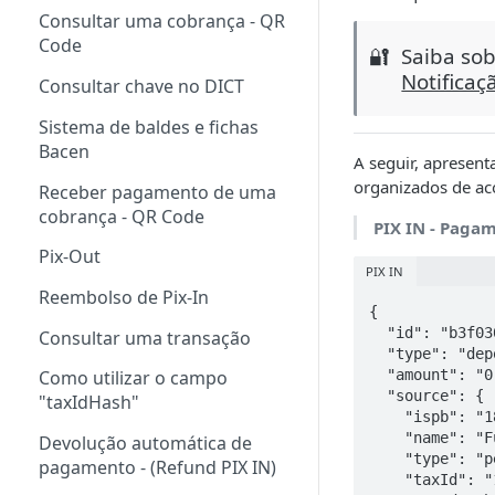
Consultar uma cobrança - QR
DICT
Code
🔐
Saiba sob
Notificaç
Consultar chave no DICT
Sistema de baldes e fichas
Bacen
A seguir, apresen
organizados de ac
Receber pagamento de uma
cobrança - QR Code
PIX IN - Paga
Pix-Out
PIX IN
Reembolso de Pix-In
{

  "id": "b3f030e1-f905-4c8e-a926-6fb08c57c49b",

Consultar uma transação
  "type": "deposit",

  "amount": "0.05",

Como utilizar o campo
  "source": {

"taxIdHash"
    "ispb": "18236120",

    "name": "Fulano Fulano",

Devolução automática de
    "type": "personal",

pagamento - (Refund PIX IN)
    "taxId": "12121212121",
