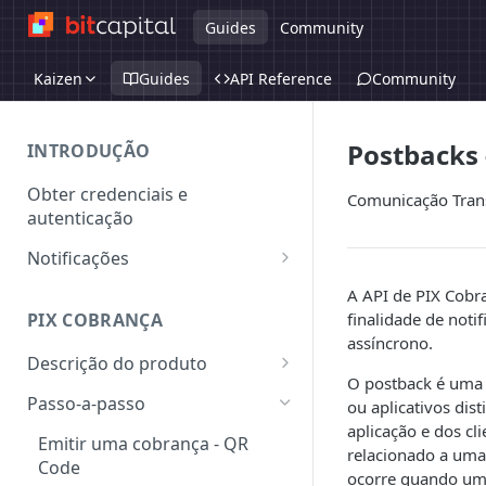
Guides
Community
Kaizen
Guides
API Reference
Community
Postbacks 
INTRODUÇÃO
Obter credenciais e
Comunicação Tran
autenticação
Notificações
Assinatura de Notificação
A API de PIX Cobr
finalidade de noti
PIX COBRANÇA
assíncrono.
Descrição do produto
O postback é uma 
QR Code Dinâmico
Passo-a-passo
ou aplicativos dis
aplicação e dos c
Chaves
Emitir uma cobrança - QR
relacionado a uma
Code
Wallets
ocorre quando um 