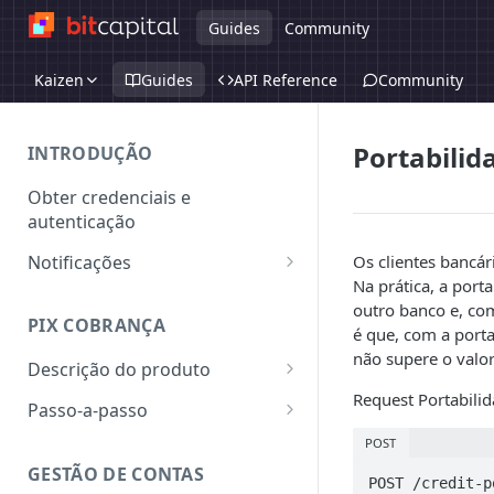
Guides
Community
Kaizen
Guides
API Reference
Community
Portabilid
INTRODUÇÃO
Obter credenciais e
autenticação
Notificações
Os clientes bancár
Na prática, a por
Assinatura de Notificação
outro banco e, co
PIX COBRANÇA
é que, com a port
não supere o valor
Descrição do produto
Request Portabilid
QR Code Dinâmico
Passo-a-passo
Chaves
Emitir uma cobrança - QR
POST
Code
GESTÃO DE CONTAS
Wallets